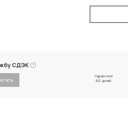
ужбу СДЭК
?
Гарантия
читать
60 дней