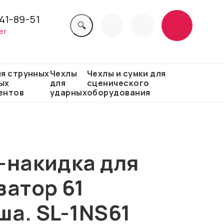
41-89-51
🔍
er
ля струнных
Чехлы
Чехлы и сумки для
ых
для
сценического
ентов
ударных
оборудования
-накидка для
затор 61
ша. SL-1NS61