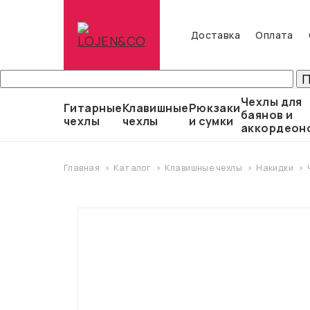
Доставка
Оплата
Чехлы для
Гитарные
Клавишные
Рюкзаки
баянов и
чехлы
чехлы
и сумки
аккордеон
Главная
Каталог
Клавишные чехлы
Накидки