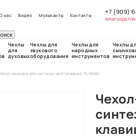
+7 (909) 6
О нас
Видео
Музыканты
Контакты
WhatsApp/Vib
Чехлы
Чехлы для
Чехлы для
Чехлы д
для
звукового
народных
смычков
ов
духовых
оборудования
инструментов
инструм
Чехол-накидка для синтезатор 61 клавиша. SL-1NS61
Чехол
синте
клави