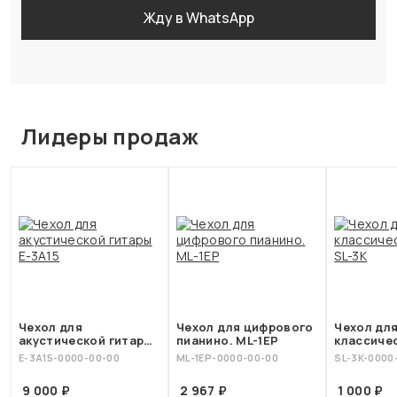
Жду в WhatsApp
Лидеры продаж
Чехол для
Чехол для цифрового
Чехол дл
акустической гитары
пианино. ML-1EP
классиче
E-3A15
SL-3K
E-3А15-0000-00-00
ML-1EP-0000-00-00
SL-3K-0000
9 000 ₽
2 967 ₽
1 000 ₽