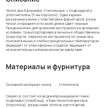
Чехол для балалайки. Утепленный, с подкладкой и
уплотнителем (5 мм поролон). Один карман,
рюкзачные ремни с пластиковой фурнитурой, ручка.
Чехол открывается по всей длине.Цвет-черный.
Предназначен для хранения инструмента в домашних
условиях, транспортировки в личном и общественном
транспорте, переноски инструмента по улице при
положительных и слабоотрицательных температурах.
Защищает от атмосферных осадков. Защищает от
незначительных механических воздействий.
Материалы и фурнитура
Основной материал чехла
Утеплитель
Серия UL состоит из водонепроницаемой ткани,
подкладки (спанбонд), и 5мм пенополиуретана
(поролона), между ними. Используется витая