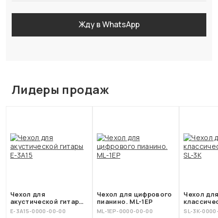
Жду в WhatsApp
Лидеры продаж
Чехол для
Чехол для цифрового
Чехол дл
акустической гитары
пианино. ML-1EP
классиче
E-3A15
SL-3K
E-3А15-0000-00-00
ML-1EP-0000-00-00
SL-3K-0000