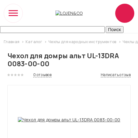
Главная
Каталог
Чехлы для народных инструментов
Чехлы д
Чехол для домры альт UL-13DRА
0083-00-00
0 отзывов
Написать отзыв