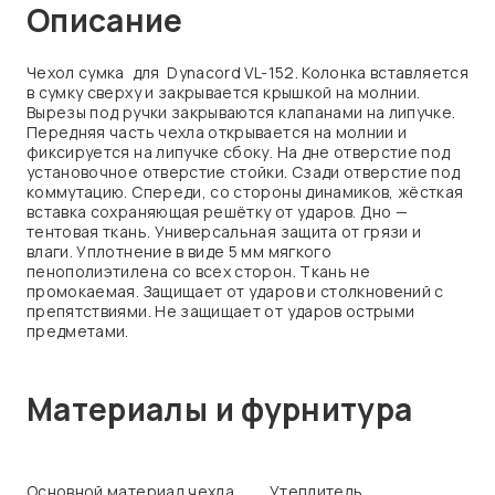
Описание
Чехол сумка для Dynacord VL-152. Колонка вставляется
в сумку сверху и закрывается крышкой на молнии.
Вырезы под ручки закрываются клапанами на липучке.
Передняя часть чехла открывается на молнии и
фиксируется на липучке сбоку. На дне отверстие под
установочное отверстие стойки. Сзади отверстие под
коммутацию. Спереди, со стороны динамиков, жёсткая
вставка сохраняющая решётку от ударов. Дно —
тентовая ткань. Универсальная защита от грязи и
влаги. Уплотнение в виде 5 мм мягкого
пенополиэтилена со всех сторон. Ткань не
промокаемая. Защищает от ударов и столкновений с
препятствиями. Не защищает от ударов острыми
предметами.
Материалы и фурнитура
Основной материал чехла
Утеплитель