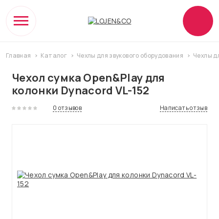
Главная
Каталог
Чехлы для звукового оборудования
Чехлы д
Чехол сумка Open&Play для
колонки Dynacord VL-152
0 отзывов
Написать отзыв