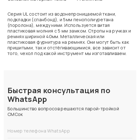
Серия UL состоит из водонепроницаемой ткани,
подкладки (спанбонд), и 5мм пенополиуретана
(поролона), между ними. Используется витая
пластиковая молния с 5 мм замком. Стропы на ручках и
ремнях шириной 40мм. Металлическая или
пластиковая фурнитура на ремнях. Они могут быть как
пришитыми, так и отстёгивающимися, все зависит от
того, чехол под какой инструмент мы изготавливаем.
Быстрая консультация по
WhatsApp
Большинство вопросов решаются парой-тройкой
СМСок
Номер телефона WhatsApp